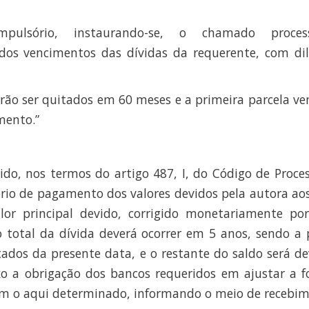
mpulsório, instaurando-se, o chamado proce
os vencimentos das dívidas da requerente, com di
rão ser quitados em 60 meses e a primeira parcela ve
mento.”
o, nos termos do artigo 487, I, do Código de Process
ório de pagamento dos valores devidos pela autora ao
lor principal devido, corrigido monetariamente por
ão total da dívida deverá ocorrer em 5 anos, sendo a 
tados da presente data, e o restante do saldo será d
Fixo a obrigação dos bancos requeridos em ajustar a 
m o aqui determinado, informando o meio de recebim