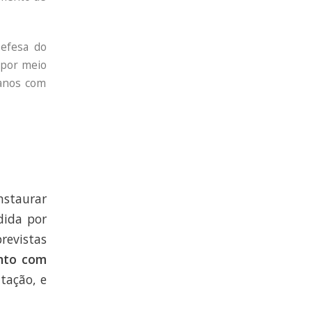
Defesa do
 por meio
 anos com
nstaurar
dida por
revistas
ento com
tação, e