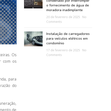
condenado por interromper
o fornecimento de água de
moradora inadimplente
20 de fevereiro de 2025
No
Comments
Instalação de carregadores
para veículos elétricos em
condomínio
17 de fevereiro de 2025
No
eiras. Os
Comments
ar com os
nda, para
 razão do
uneração,
imento de