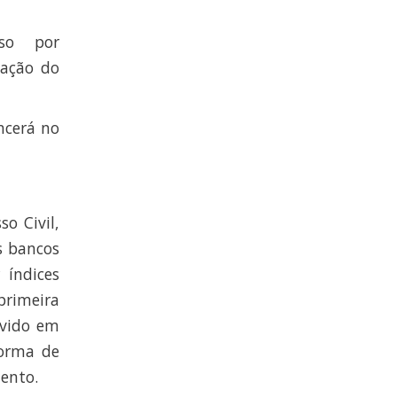
sso por
lação do
ncerá no
o Civil,
s bancos
 índices
primeira
evido em
forma de
ento.