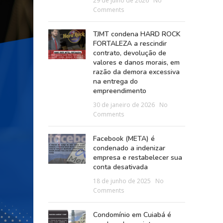
29 de julho de 2026
No
Comments
TJMT condena HARD ROCK
FORTALEZA a rescindir
contrato, devolução de
valores e danos morais, em
razão da demora excessiva
na entrega do
empreendimento
30 de janeiro de 2026
No
Comments
Facebook (META) é
condenado a indenizar
empresa e restabelecer sua
conta desativada
18 de junho de 2025
No
Comments
Condomínio em Cuiabá é