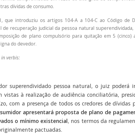
tras dívidas de consumo.
1
, que introduziu os artigos 104-A a 104-C ao Código de 
 de recuperação judicial da pessoa natural superendividada,
imposição de plano compulsório para quitação em 5 (cinco)
digna do devedor.
,
in verbis:
or superendividado pessoa natural, o juiz poderá i
 vistas à realização de audiência conciliatória, presi
ízo, com a presença de todos os credores de dívidas p
nsumidor apresentará proposta de plano de pagam
vados o mínimo existencial
, nos termos da regulamen
originalmente pactuadas.