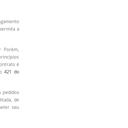
pagamento
permita a
r. Porém,
rincípios
contrato é
go
421 do
s pedidos
itada, de
meter seu