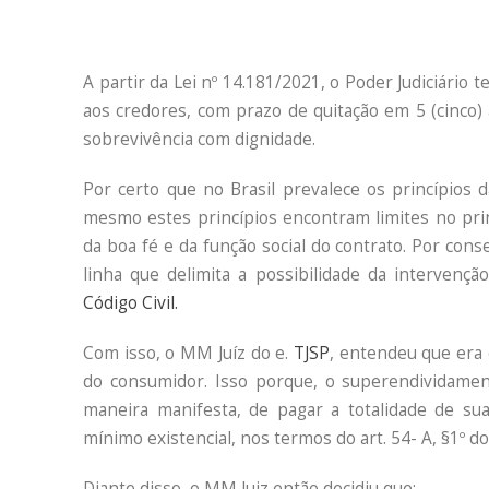
A partir da Lei nº 14.181/2021, o Poder Judiciári
aos credores, com prazo de quitação em 5 (cinco)
sobrevivência com dignidade.
Por certo que no Brasil prevalece os princípios 
mesmo estes princípios encontram limites no prin
da boa fé e da função social do contrato. Por cons
linha que delimita a possibilidade da intervençã
Código Civil.
Com isso, o MM Juíz do e.
TJSP
, entendeu que era 
do consumidor. Isso porque, o superendividamen
maneira manifesta, de pagar a totalidade de su
mínimo existencial, nos termos do art. 54- A, §1º d
Diante disso, o MM Juiz então decidiu que: