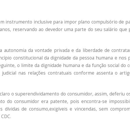
o tem instrumento inclusive para impor plano compulsório de 
 anos, reservando ao devedor uma parte do seu salário que 
da autonomia da vontade privada e da liberdade de contrata
cípio constitucional da dignidade da pessoa humana e nos p
eguinte, o limite da dignidade humana e da função social do 
o judicial nas relações contratuais conforme assenta o arti
claro o superendividamento do consumidor, assim, deferiu o
to do consumidor era patente, pois encontra-se impossibil
as dívidas de consumo,exigíveis e vincendas, sem compro
o CDC.