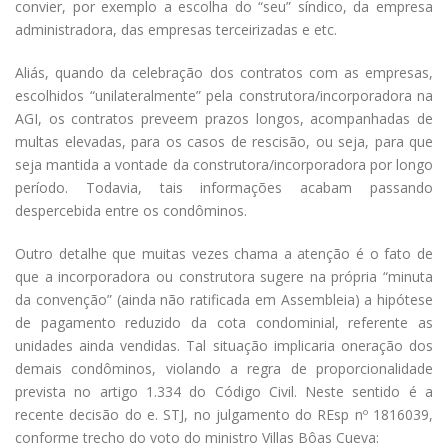
convier, por exemplo a escolha do “seu” síndico, da empresa
administradora, das empresas terceirizadas e etc.
Aliás, quando da celebração dos contratos com as empresas,
escolhidos “unilateralmente” pela construtora/incorporadora na
AGI, os contratos preveem prazos longos, acompanhadas de
multas elevadas, para os casos de rescisão, ou seja, para que
seja mantida a vontade da construtora/incorporadora por longo
período. Todavia, tais informações acabam passando
despercebida entre os condôminos.
Outro detalhe que muitas vezes chama a atenção é o fato de
que a incorporadora ou construtora sugere na própria “minuta
da convenção” (ainda não ratificada em Assembleia) a hipótese
de pagamento reduzido da cota condominial, referente as
unidades ainda vendidas. Tal situação implicaria oneração dos
demais condôminos, violando a regra de proporcionalidade
prevista no artigo 1.334 do Código Civil. Neste sentido é a
recente decisão do e. STJ, no julgamento do REsp nº 1816039,
conforme trecho do voto do ministro Villas Bôas Cueva: