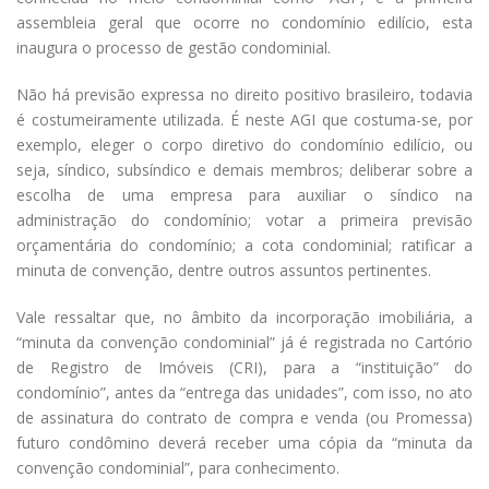
assembleia geral que ocorre no condomínio edilício, esta
inaugura o processo de gestão condominial.
Não há previsão expressa no direito positivo brasileiro, todavia
é costumeiramente utilizada. É neste AGI que costuma-se, por
exemplo, eleger o corpo diretivo do condomínio edilício, ou
Condomínio
seja, síndico, subsíndico e demais membros; deliberar sobre a
em Cuiabá é
escolha de uma empresa para auxiliar o síndico na
condenado
administração do condomínio; votar a primeira previsão
por
interromper
orçamentária do condomínio; a cota condominial; ratificar a
o
minuta de convenção, dentre outros assuntos pertinentes.
fornecimento
de água de
Vale ressaltar que, no âmbito da incorporação imobiliária, a
moradora
“minuta da convenção condominial” já é registrada no Cartório
inadimplente
de Registro de Imóveis (CRI), para a “instituição” do
20 de
condomínio”, antes da “entrega das unidades”, com isso, no ato
fevereiro de
de assinatura do contrato de compra e venda (ou Promessa)
2025
No
Comments
futuro condômino deverá receber uma cópia da “minuta da
convenção condominial”, para conhecimento.