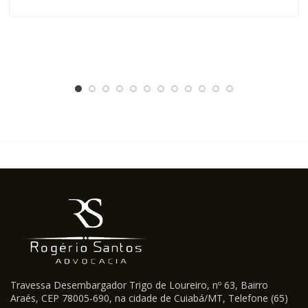
Travessa Desembargador Trigo de Loureiro, nº 63, Bairro
Araés, CEP 78005-690, na cidade de Cuiabá/MT, Telefone (65)