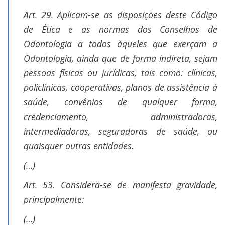
Art. 29. Aplicam-se as disposições deste Código
de Ética e as normas dos Conselhos de
Odontologia a todos àqueles que exerçam a
Odontologia, ainda que de forma indireta, sejam
pessoas físicas ou jurídicas, tais como: clínicas,
Condomínio
em Cuiabá é
policlínicas, cooperativas, planos de assistência à
condenado
saúde, convênios de qualquer forma,
por
interromper
credenciamento, administradoras,
o
intermediadoras, seguradoras de saúde, ou
fornecimento
de água de
quaisquer outras entidades.
moradora
inadimplente
(…)
20 de
fevereiro de
Art. 53. Considera-se de manifesta gravidade,
2025
No
principalmente:
Comments
(…)